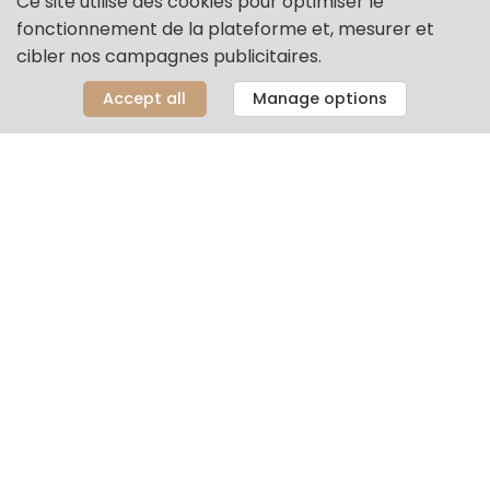
Ce site utilise des cookies pour optimiser le
fonctionnement de la plateforme et, mesurer et
cibler nos campagnes publicitaires.
Accept all
Manage options
Organisateur
BEBE Paris: Baby Event Business Exhibition
Parc Floral de Paris
Route de la pyramide
75012 Paris